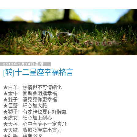
2012年3月26日星期一
[转]十二星座幸福格言
★白羊：熱情但不可情緒化
★金牛：固執會阻擋幸福
★雙子：遠見讓你更幸福
★巨蟹：細心加大膽
★獅子：有才幹也要有好脾氣
★處女：細心加上耐心
★天秤：心中有夢不一定會飛
★天蠍：收斂冷漠拿出實力
★射手：驕者必敗