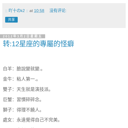
:: 吖十のk2 ::
at
10:58
没有评论:
共享
2012年3月2日星期五
转:12星座的專屬的怪癖
白羊：臉說變就變.。
金牛：粘人第一.。
雙子：天生就是演技派。
巨蟹：習慣碎碎念。
獅子：得理不饒人。
處女：永遠覺得自己不完美。