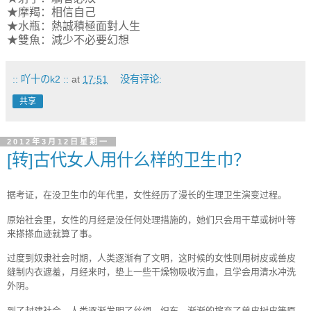
★摩羯：相信自己
★水瓶：熱誠積極面對人生
★雙魚：減少不必要幻想
:: 吖十のk2 ::
at
17:51
没有评论:
共享
2012年3月12日星期一
[转]古代女人用什么样的卫生巾？
据考证，在没卫生巾的年代里，女性经历了漫长的生理卫生演变过程。
原始社会里，女性的月经是没任何处理措施的，她们只会用干草或树叶等
来搽搽血迹就算了事。
过度到奴隶社会时期，人类逐渐有了文明，这时候的女性则用树皮或兽皮
缝制内衣遮羞，月经来时，垫上一些干燥物吸收污血，且学会用清水冲洗
外阴。
到了封建社会，人类逐渐发明了丝绸、织布，渐渐的摈弃了兽皮树皮等原