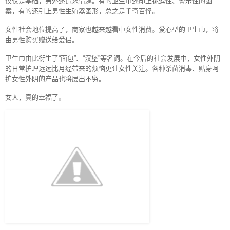
仅仅是基础，另外还追求情趣。有的卫生巾还印上挑逗性、警示性的图
案，有的还引上男性生殖器图形，总之是千奇百怪。
女性社会地位提高了，商家也越来越看中女性消费。爱心型的卫生巾，将
由男性购买赠送给爱侣。
卫生巾由此衍生了“面包”、“汉堡”等名词。在今后的社会发展中，女性外阴
的日常护理远远比月经带来的烦恼更让女性关注。各种杀菌消毒、贴身呵
护女性外阴的产品也将层出不穷。
女人，真的幸福了。