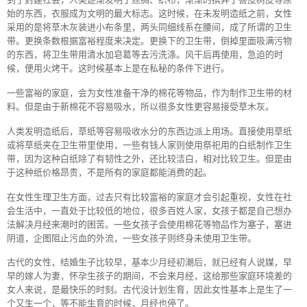
始的东西，衣服成为文明的最大标志。这时候，在未发明造纸之前，女性
采用的是将草木灰装进小布条里，两头同细线系在腰间，成了所谓的卫生
带。更换条数根据富裕程度来决定。更换下的卫生带，倒掉里面吸满污物
的东西，将卫生带用清水加皂葛等去污洗涤。风干后再使用，急迫的时
候，便用火烤干。这时候基本上是在私秘的条件下进行。
一些富裕的家庭，会为女性准备干净的棉花等物品，作为制作卫生带的材
料。但是由于新棉花不容易吸水，所以很多女性更容易接受草木灰。
人类发明造纸后，草纸等容易吸收水分的东西边派上用场。直接使用草纸
或将草纸夹在卫生带里使用，一些有钱人家则使用祭祀用的白纸制作卫生
带，因为这种白纸除了有韧性之外，还比较洁白，相对比较卫生。但是由
于这种纸价格昂贵，不是所有的家庭都能消费的起。
在女性生理卫生方面，过去只有比较富裕的家庭才会引起重视，女性在社
会生活中，一直处于比较低的地位，很多百姓人家，女孩子都是自己想办
法解决月经来潮时的困苦。一些女孩子会使用棉花等物品作为塞子，塞进
阴道，企图阻止污血的外流，一些女孩子则终身未使用卫生带。
古代的女性，结婚生子比较早，基本少月经初潮后，就已经有人说媒，早
早的嫁人为妻，怀孕生孩子的期间，不会来月经，这给那些家庭环境差的
女人来说，是最快乐的时刻。古代没计划生育，因此女性基本上是生了一
个又生一个，等不能生育的时候，月经也停了。