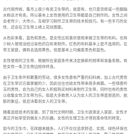
古代很传统，集市上很少有卖卫生带的，就是有，也只是货郎或一些胭脂
水粉店才有卖。所以基本上女性使用的卫生带都是自己制作的。女性之间
会老传少，大传小。互相学习制作卫生带的技术和技巧。有一些手巧的女
性，还会在卫生带上绣上花纹图案。
从色彩来看，蓝色和黑色，是女性比较喜欢使用来做卫生带的布料。也有
少树人使用没经过染色的白布来制作。红色的布料基本上是不选用的。在
帝王家庭，偶有会选用黄色，但是基本上均偏爱黑色和蓝色。
女性使用的卫生带，根据所在家庭条件来决定换新的频率和准备条数。有
些女性一条卫生带边陪伴终身。
由于卫生条件和繁重的劳动，很多女性患有严重的妇科病，加上古代男性
在卫生常识方面掌握的少，因此往往也给女性带来很多病菌。一些惜香怜
玉的男性，会为自己的女人积极购买材料来制作卫生带，同时也有的男性
以收集女性卫生带为乐。但是大多数男人认为女人的卫生带是邪恶的、肮
脏的象征。很忌讳看到女人的卫生带。
随着造纸技术的发展，到了现代文明时期，卫生巾逐渐走入家庭，女性才
真正开始享受到做女人的乐趣。女性的生理卫生才得到革命性的转变。
如今的卫生巾，花样越来越多。人们不仅仅追求舒适、实用，绿色环保也