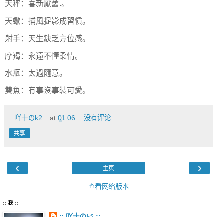
天秤：喜新厭舊.。
天蠍：捕風捉影成習慣。
射手：天生缺乏方位感。
摩羯：永遠不懂柔情。
水瓶：太過隨意。
雙魚：有事沒事裝可愛。
:: 吖十のk2 ::
at
01:06
没有评论:
共享
‹
›
主页
查看网络版本
:: 我 ::
:: 吖十のk2 ::