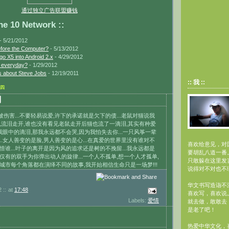
通过独立广告联盟赚钱
10 Network ::
- 5/21/2012
efore the Computer?
- 5/13/2012
go X5 into Android 2.x
- 4/29/2012
s everyday?
- 1/29/2012
 about Steve Jobs
- 12/19/2011
:: 我 ::
期四
则
伤害...不要轻易说爱,许下的承诺就是欠下的债...老鼠对猫说我
鼠流泪走开,谁也没有看见老鼠走开后猫也流了一滴泪,其实有种爱
是我眼中的滴泪,那我永远都不会哭,因为我怕失去你...一只风筝一辈
..女人善变的是脸,男人善变的是心...在真爱的世界里没有谁对不
喜欢给意见，对
惜谁...叶子的离开是因为风的追求还是树的不挽留...我永远都是
要胡乱八道一番
仅有的双手为你弹出动人的旋律...一个人不孤单,想一个人才孤单,
只敢躲在这里发
城市每个角落都在演绎不同的故事,我开始相信生命只是一场梦!!!
说得对不对也不
华文书写造诣不深
 ::
at
17:48
喜欢写，喜欢说
Labels:
爱情
就去做，敢敢去
是老了吧！
热爱中华文化，