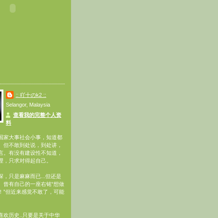
:: 吖十のk2 ::
Selangor, Malaysia
查看我的完整个人资
料
国家大事社会小事，知道都
。但不敢到处说，到处讲，
言。有没有建设性不知道，
理，只求对得起自己。
，只是麻麻而已...但还是
。曾有自己的一座右铭“想做
！”但近来感觉不敢了，可能
喜欢历史..只要是关于中华