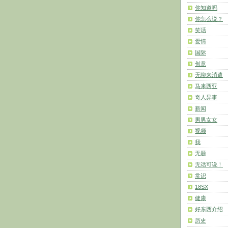
你知道吗
你怎么说？
笑话
爱情
国际
创意
无聊来消遣
马来西亚
奇人异事
新闻
男男女女
视频
我
无题
无话可说！
常识
18SX
健康
好东西介绍
历史