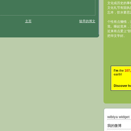
文化或历史的事
文化礼节有固执
忘本，饮水要思
主页
较早的博文
个性有点懒惰，
觉。睡起觉来，
近来有点爱上“部
把华文学好。
I'm
the
107
earth!
Discover h
wibiya widget
我的微博