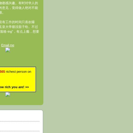
物都感兴趣。有时对华人的
的意见，觉得做人绝对不能
源。
没有工作的时间只喜欢睡
玉皇大帝都没面子给。不过
落格-ing”，有点上瘾，想要
Email me
,565
richest person on
ow rich you are!
>>