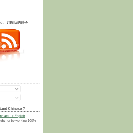
eed :: 订阅我的贴子
tand Chinese ?
nslate --> English
ight not be working 100%