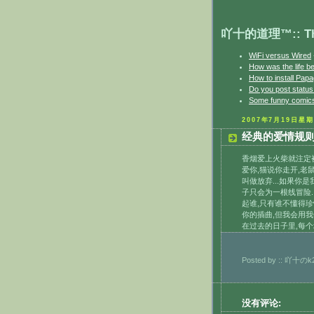
吖十的道理™:: The 
WiFi versus Wired
How was the life b
How to install Papa
Do you post statu
Some funny comics
2007年7月19日星
经典的爱情规
香烟爱上火柴就注定被
爱你,猫说你走开,老
叫做放弃...如果你
子只会为一根线冒险.
起谁,只有谁不懂得珍
你的插曲,但我会用我
在过去的日子里,每个
Posted by
:: 吖十のk2
没有评论: