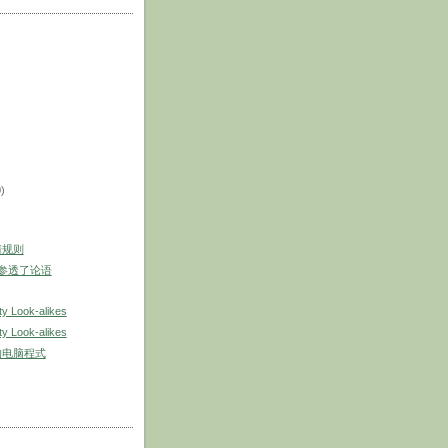
0)
情规则
于参透了论语
ty Look-alikes
ty Look-alikes
的电脑程式