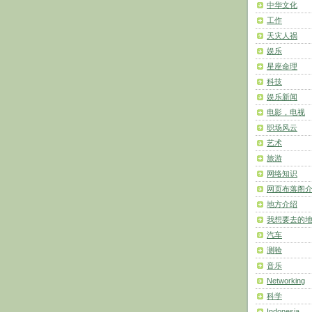
中华文化
工作
天灾人祸
娱乐
星座命理
科技
娱乐新闻
电影，电视
职场风云
艺术
旅游
网络知识
网页布落阁
地方介绍
我想要去的
汽车
测验
音乐
Networking
科学
Indonesia