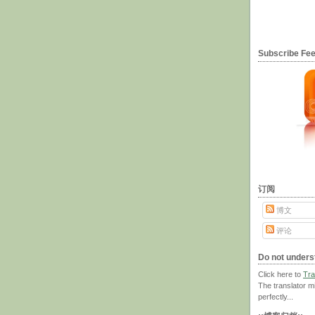
Subscribe F
订阅
博文
评论
Do not unders
Click here to
Tra
The translator m
perfectly...