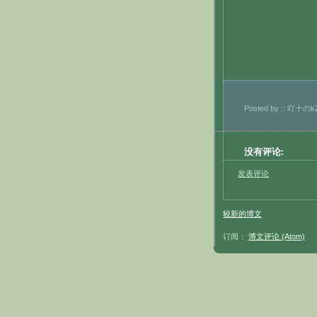
Posted by
:: 吖十のk2
没有评论:
发表评论
较新的博文
订阅：
博文评论 (Atom)