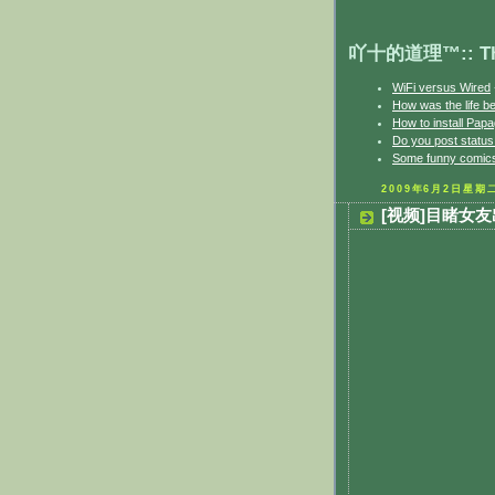
吖十的道理™:: The 
WiFi versus Wired
How was the life b
How to install Papa
Do you post statu
Some funny comics
2009年6月2日星期
[视频]目睹女