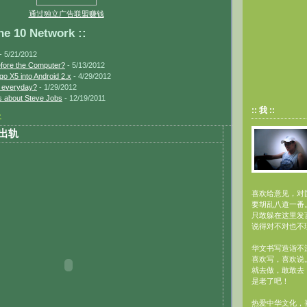
通过独立广告联盟赚钱
10 Network ::
- 5/21/2012
efore the Computer?
- 5/13/2012
go X5 into Android 2.x
- 4/29/2012
s everyday?
- 1/29/2012
 about Steve Jobs
- 12/19/2011
:: 我 ::
二
友出轨
喜欢给意见，对
要胡乱八道一番
只敢躲在这里发
说得对不对也不
华文书写造诣不深
喜欢写，喜欢说
就去做，敢敢去
是老了吧！
热爱中华文化，