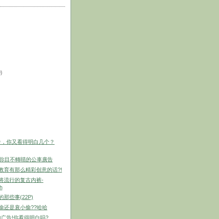
0)
告，你又看得明白几个？
個讓你目不轉睛的公車廣告
果教育有那么精彩创意的话?!
本将流行的复古内裤-
h
的那些事(22P)
小偷还是衰小偷??哈哈
广告!你看得明白吗?