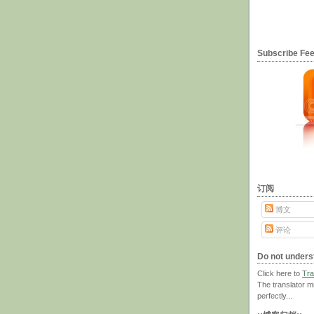
Subscribe F
订阅
博文
评论
Do not unders
Click here to
Tra
The translator m
perfectly...