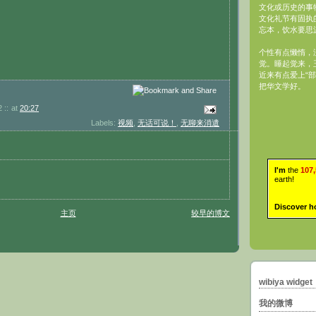
文化或历史的事
文化礼节有固执
忘本，饮水要思
个性有点懒惰，
觉。睡起觉来，
近来有点爱上“部
把华文学好。
 ::
at
20:27
Labels:
视频
,
无话可说！
,
无聊来消遣
I'm
the
107
earth!
Discover h
主页
较早的博文
wibiya widget
我的微博