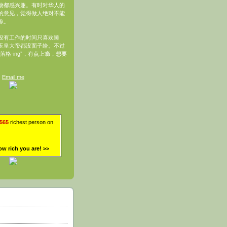
物都感兴趣。有时对华人的
的意见，觉得做人绝对不能
源。
没有工作的时间只喜欢睡
玉皇大帝都没面子给。不过
落格-ing”，有点上瘾，想要
Email me
,565
richest person on
ow rich you are!
>>