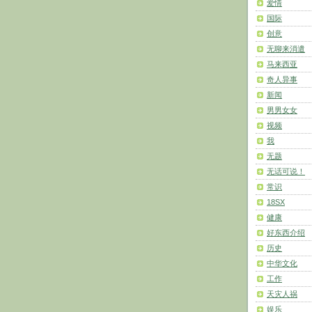
爱情
国际
创意
无聊来消遣
马来西亚
奇人异事
新闻
男男女女
视频
我
无题
无话可说！
常识
18SX
健康
好东西介绍
历史
中华文化
工作
天灾人祸
娱乐