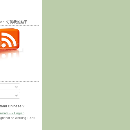
eed :: 订阅我的贴子
tand Chinese ?
nslate --> English
ight not be working 100%