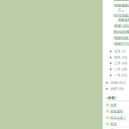
[视频]搬
了…
[转]全球
体豪放
[视频] 1
教你如何
[视频]目
[视频]不可
►
五月
(7)
►
四月
(11)
►
三月
(14)
►
二月
(16)
►
一月
(17)
►
2008
(317)
►
2007
(31)
::标签::
分享
你知道吗
你怎么说？
笑话