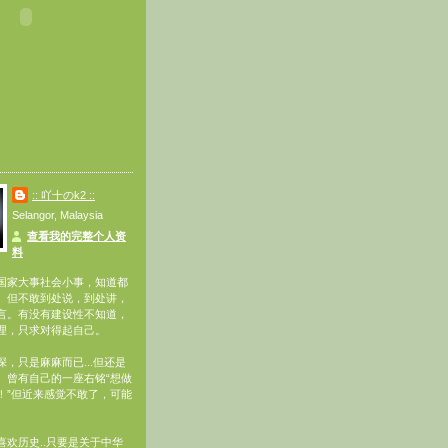
:: 吖十のk2 ::
Selangor, Malaysia
查看我的完整个人资
料
国家大事社会小事，知道都
。但不敢到处说，到处讲，
言。有没有建设性不知道，
理，只求对得起自己。
，只是麻麻而已...但还是
。曾有自己的一座右铭“想做
！”但近来感觉不敢了，可能
喜欢历史..只要是关于中华