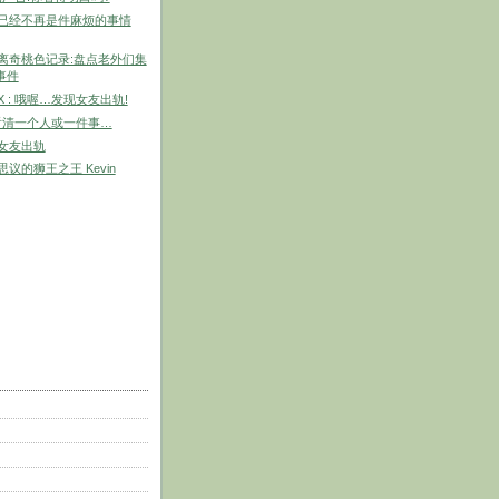
家已经不再是件麻烦的事情
最离奇桃色记录:盘点老外们集
事件
8SX : 哦喔…发现女友出轨!
看清一个人或一件事…
睹女友出轨
思议的狮王之王 Kevin