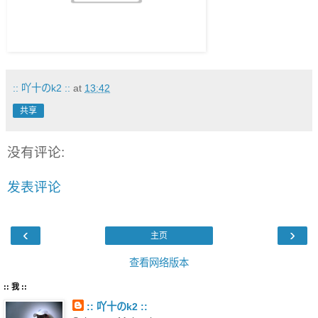
:: 吖十のk2 ::
at
13:42
共享
没有评论:
发表评论
‹
›
主页
查看网络版本
:: 我 ::
:: 吖十のk2 ::