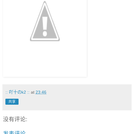
:: 吖十のk2 ::
at
23:46
共享
没有评论:
发表评论