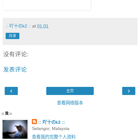
:: 吖十のk2 ::
at
01:01
共享
没有评论:
发表评论
‹
›
主页
查看网络版本
:: 我 ::
:: 吖十のk2 ::
Selangor, Malaysia
查看我的完整个人资料