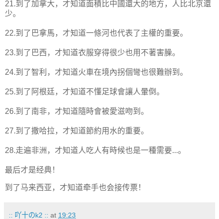
21.到了加拿大，才知道面積比中國還大的地方，人比北京還
少。
22.到了巴拿馬，才知道一條河也代表了主權的重要。
23.到了巴西，才知道衣服穿得很少也用不著害臊。
24.到了智利，才知道火車在境內拐個彎也很難辦到。
25.到了阿根廷，才知道不懂足球會讓人暈倒。
26.到了南非，才知道隨時會被愛滋吻到。
27.到了撒哈拉，才知道節約用水的重要。
28.走遍非洲，才知道人吃人有時候也是一種需要...。
最后才是经典！
到了马来西亚，才知道牵手也会接传票！
:: 吖十のk2 ::
at
19:23