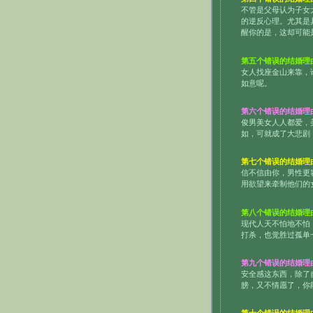
不管是父母认为子女
的逆反心理。尤其是
醒你的是，这却可能
第五个错误的结婚理
女人找座金山来靠，
如意呢。
第六个错误的结婚理
俊男美女人人都爱，
如，可就成了大悲剧
第七个错误的结婚理
信不信由你，男性更
用欲望来牵制他们的
第八个错误的结婚理
现代人天不怕地不怕
打杀，也觉胜过孤单
第九个错误的结婚理
安全感这东西，除了
膀，又不情愿了，你