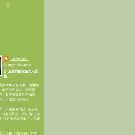
:: 吖十のk2 ::
Selangor, Malaysia
查看我的完整个人资
料
国家大事社会小事，知道都
。但不敢到处说，到处讲，
言。有没有建设性不知道，
理，只求对得起自己。
，只是麻麻而已...但还是
。曾有自己的一座右铭“想做
！”但近来感觉不敢了，可能
喜欢历史..只要是关于中华