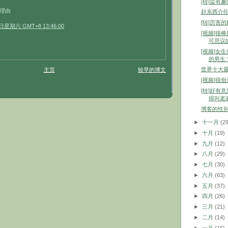
[转]蛮有
理由
好东西介
[转]厉害
日星期六 GMT+8 13:46:00
[视频]很
可思议
[视频]女
的男生
世界十大
主页
较早的博文
[视频]很
[转]好有
得叫老
博客的性
►
十一月
(2
►
十月
(19)
►
九月
(12)
►
八月
(29)
►
七月
(30)
►
六月
(63)
►
五月
(37)
►
四月
(26)
►
三月
(21)
►
二月
(14)
►
一月
(16)