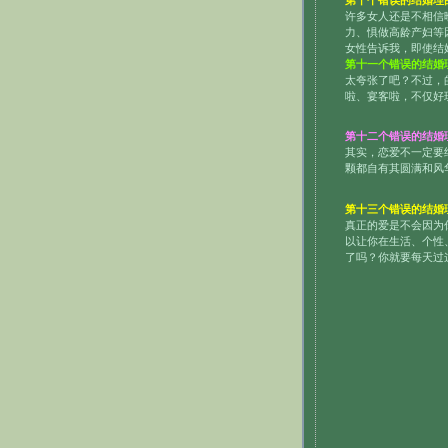
第十个错误的结婚理
许多女人还是不相信
力、惧做高龄产妇等
女性告诉我，即使结
第十一个错误的结婚
太夸张了吧？不过，
啦、宴客啦，不仅好
第十二个错误的结婚
其实，恋爱不一定要
颗都自有其圆满和风
第十三个错误的结婚
真正的爱是不会因为
以让你在生活、个性
了吗？你就要每天过