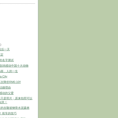
1)
的最后一天
鉴定
趣的名字测试
评选08感动中国十大动物
动画，人的一生
a City
降价RM0.10!!
的结婚理由
人感动的父爱
再只是照片；原来拍照可以
创意！
摄的吉隆坡钢骨水泥森林
心！抢车的技巧