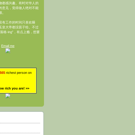
物都感兴趣。有时对华人的
的意见，觉得做人绝对不能
源。
没有工作的时间只喜欢睡
玉皇大帝都没面子给。不过
落格-ing”，有点上瘾，想要
Email me
,565
richest person on
ow rich you are!
>>