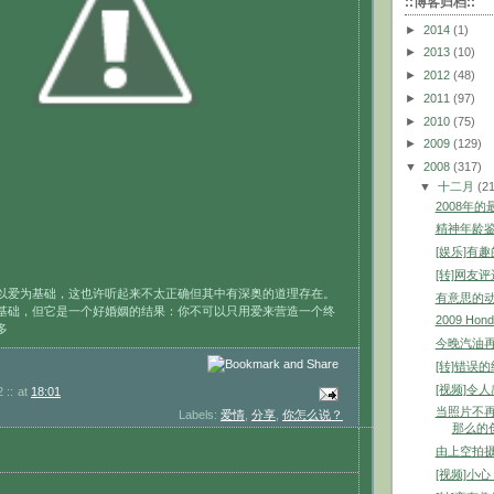
::博客归档::
►
2014
(1)
►
2013
(10)
►
2012
(48)
►
2011
(97)
►
2010
(75)
►
2009
(129)
▼
2008
(317)
▼
十二月
(2
2008年
精神年龄
[娱乐]有
[转]网友
以爱为基础，这也许听起来不太正确但其中有深奥的道理存在。
有意思的
基础，但它是一个好婚姻的结果：你不可以只用爱来营造一个终
2009 Hond
多
今晚汽油再次
[转]错误
[视频]令
 ::
at
18:01
当照片不
Labels:
爱情
,
分享
,
你怎么说？
那么的
由上空拍
[视频]小