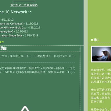
通过独立广告联盟赚钱
10 Network ::
- 5/21/2012
efore the Computer?
- 5/13/2012
go X5 into Android 2.x
- 4/29/2012
s everyday?
- 1/29/2012
 about Steve Jobs
- 12/19/2011
:: 我 ::
星期日
婚理由
文章，和大家分享一下....（不要乱想哦！一切与我无关..哈！）
-----------------------------------------------------------------------------
定是爱情最纯粹的结晶，然而面对人生如此重大的选择，一念之
喜欢给意见，对
悔，所以男女之间选择伴侣要擦亮眼睛，掌握黄金守则，千万不
要胡乱八道一番
只敢躲在这里发
说得对不对也不
华文书写造诣不深
喜欢写，喜欢说
就去做，敢敢去
是老了吧！
热爱中华文化，