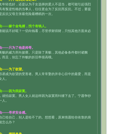
太年轻也好，还是认为子女选择的爱人不适当，都可能引起强烈
具有叛逆性格的当事人，往往更会为了反抗而反抗。不过，要提
是反抗父母主张最危险最糟糕的一次。
由——嫁个金龟婿，找个有钱人。
谁能说不好呢？一切向钱看，尽管求财得财，只怕其他方面未必
由——只为了他是帅哥。
美貌的威力所向披靡。只是除了美貌，其他必备条件都付诸阙
，而且，别忘了外貌的折旧率很高哦。
由——为了欲望。
容易成为欲望的受害者。男人常常娶的并非心目中的最爱，而是
女人。
由——因为我寂寞。
，就怕寂寞。男人女人就这样因为寂寞而纠缠下去了。宁愿争吵
一人。
由——寻求安全感。
自己给自己，别人是给不了的。想想看，原来情愿给你依靠的肩
能怎么办？