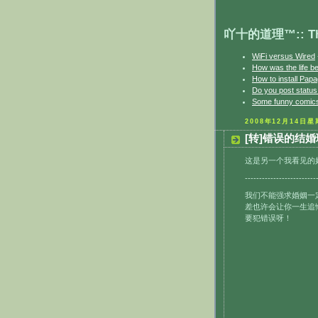
吖十的道理™:: The 
WiFi versus Wired
How was the life b
How to install Papa
Do you post statu
Some funny comics
2008年12月14日
[转]错误的结
这是另一个我看见的好
-------------------------
我们不能强求婚姻一
差也许会让你一生追
要犯错误呀！