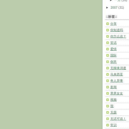
►
2007
(31)
::标签::
分享
你知道吗
你怎么说？
笑话
爱情
国际
创意
无聊来消遣
马来西亚
奇人异事
新闻
男男女女
视频
我
无题
无话可说！
常识