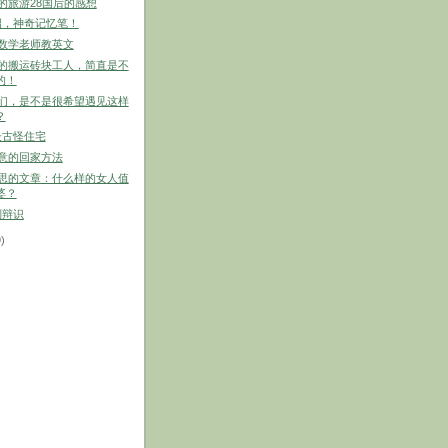
趣的旅游28国后的感想
绍，神奇记忆笔！
的数学老师教英文
棒的搬运砖块工人，简直是不
的！
生们，是不是很希望遇见这样
？
最古怪住宅
创意的回家方法
意思的文章：什么样的女人值
婆？
别辩识
9)