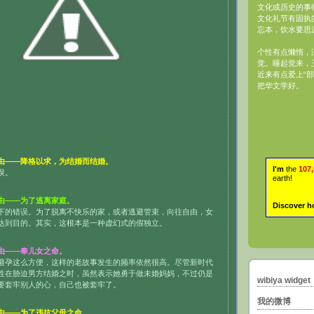
文化或历史的事
文化礼节有固执
忘本，饮水要思
个性有点懒惰，
觉。睡起觉来，
近来有点爱上“部
把华文学好。
由——降格以求，为结婚而结婚。
I'm
the
107
误。
earth!
由——为了逃离家庭。
Discover h
下的错误。为了脱离不快乐的家，或者逃避管束，向往自由，女
达到目的。其实，这根本是一种虚幻式的假独立。
由——奉儿女之命。
避孕这么方便，这样的老故事发生的频率依然很高。尽管新时代
性在胁迫男方结婚之时，虽然表示她勇于做未婚妈妈，不过仍是
wibiya widget
要套牢别人的心，自己也被套牢了。
我的微博
由——为了违抗父母之命。