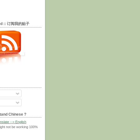
eed :: 订阅我的贴子
tand Chinese ?
nslate --> English
ight not be working 100%