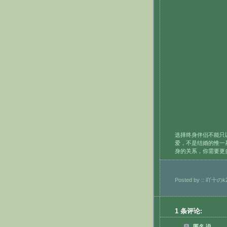
选择终身伴侣不能只
爱，不是结婚的惟一
身的关系，你需要更
Posted by
:: 吖十のk2
1 条评论:
匿名 说...