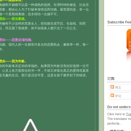
由——摆脱单身。
晚婚和不婚都可以是一种成熟的选择。生理时钟的催促、社会压
因素，都会让人为了打破单身情况而结婚。最荒谬的是，有一位
婚一个星期就离婚，也非得结一次婚不可。
理由——想当新娘。
Subscribe F
的确有不少这样的荒唐女人，把结婚当成节目。化妆啦、拍照
玩，而且圆了新娘梦。殊不知很多人都只当了一日公主。
理由——恋爱必须结婚。
结婚。现代人的一生都有许多次的恋爱机会，像珠串一样，每一
华。
理由——因为年龄。
你的年龄来决定你的幸福的。如果因为年龄没有好好选择一位可
、心灵上各方面契合的另一半，不就又掉落在真正的爱情坟墓里
这无趣的生活。那只是活在牢里，这是女孩子最常犯下的错误。
订阅
博文
评论
Do not unders
Click here to
Tra
The translator m
perfectly...