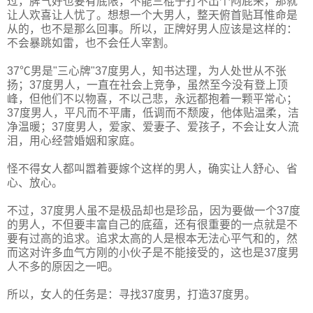
过，脾气好也要有底限，不能三棍子打不出个闷屁来，那就
让人欢喜让人忧了。想想一个大男人，整天俯首贴耳惟命是
从的，也不是那么回事。所以，正牌好男人应该是这样的：
不会暴跳如雷，也不会任人宰割。
37℃男是"三心牌"37度男人，知书达理，为人处世从不张
扬；37度男人，一直在社会上竞争，虽然至今没有登上顶
峰，但他们不以物喜，不以己悲，永远都抱着一颗平常心；
37度男人，平凡而不平庸，低调而不颓废，他体贴温柔，洁
净温暖；37度男人，爱家、爱妻子、爱孩子，不会让女人流
泪，用心经营婚姻和家庭。
怪不得女人都叫嚣着要嫁个这样的男人，确实让人舒心、省
心、放心。
不过，37度男人虽不是极品却也是珍品，因为要做一个37度
的男人，不但要丰富自己的底蕴，还有很重要的一点就是不
要有过高的追求。追求太高的人是根本无法心平气和的，然
而这对许多血气方刚的小伙子是不能接受的，这也是37度男
人不多的原因之一吧。
所以，女人的任务是：寻找37度男，打造37度男。