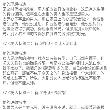
她的理想描述：
无论时代如何改变，男人都应该具备事业心，这是家人生活
的有力保障。但事业心太重的男人也不是理想男人。
太醉心于事业的男人，用在家庭上的心思就会很少，你要他
陪你逛街，他说没意思；你要他陪你看电影，他说没时间。
他事业取得了成功，你也跟着风光，但那是别人眼中的风
光，别人看不到的是你独自度过的漫漫寂寞时光。
37℃男人标签二：有点帅但不会让人流口水
她的理想描述：
女人是虚荣的动物，找老公有款有型，自己当然有面子，何
况天天看着也的确很养眼。可是老公如果帅到让人流口水，
就不太妙了。撬墙角的"狐狸精"多的是，自己的老公如果帅到
鹤立鸡群，那岂不成了众矢之的？身边摆着一个大帅哥，的
确是太惹事了。所以，大部分女人选老公的标准是不能不
帅，但也不能太帅。
37℃男人标签三：有点钱但不是富翁
她的理想描述：
如果男人是个穷光蛋，没车没房不说，就连上街买菜还得摸