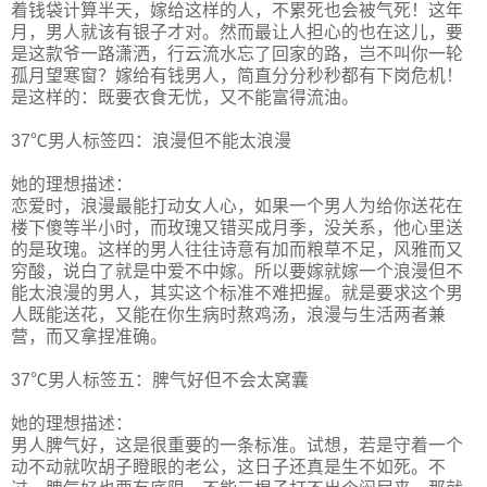
着钱袋计算半天，嫁给这样的人，不累死也会被气死！这年
月，男人就该有银子才对。然而最让人担心的也在这儿，要
是这款爷一路潇洒，行云流水忘了回家的路，岂不叫你一轮
孤月望寒窗？嫁给有钱男人，简直分分秒秒都有下岗危机！
是这样的：既要衣食无忧，又不能富得流油。
37℃男人标签四：浪漫但不能太浪漫
她的理想描述：
恋爱时，浪漫最能打动女人心，如果一个男人为给你送花在
楼下傻等半小时，而玫瑰又错买成月季，没关系，他心里送
的是玫瑰。这样的男人往往诗意有加而粮草不足，风雅而又
穷酸，说白了就是中爱不中嫁。所以要嫁就嫁一个浪漫但不
能太浪漫的男人，其实这个标准不难把握。就是要求这个男
人既能送花，又能在你生病时熬鸡汤，浪漫与生活两者兼
营，而又拿捏准确。
37℃男人标签五：脾气好但不会太窝囊
她的理想描述：
男人脾气好，这是很重要的一条标准。试想，若是守着一个
动不动就吹胡子瞪眼的老公，这日子还真是生不如死。不