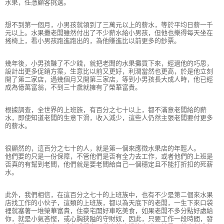
水果，任憑顧客挑選。
想不到第一個月，小男孩就領到了三萬元以上的薪水，等於平均日薪一千
元以上。水果攤老闆雖然付出了不少薪水給小男孩，但他也樂得每天坐在
搖椅上，看小男孩跑進跑出的，為他賺進比以前更多的鈔票。
幾年後，小男孩賺了不少錢，就把老闆的水果攤買下來，經過他的巧思，
設計出更多促銷方案，生意比以前又更好，利潤當然也更高，於是他立刻
開了第二家店，過幾個月又開第三家店，等到小男孩長大成人時，他已經
成為億萬富翁，不到三十歲就擁有了榮華富貴。
根據調查，全世界的上班族，有百分之七十以上，都不滿意老闆給的薪
水，即使知道老闆的生意下滑，收入減少，這些人仍然主張老闆要付更多
的薪水。
很顯然的，這百分之七十的人，就是第一個來應徵水果店的年輕人。
他們要的只是一份保障，不管他們是否有全力去工作，或者他們的上班是
否真的有幫到老闆，他們就是要老闆給自己一個穩定且不能打折扣的死薪
水。
此外，我們相信，在這百分之七十的上班族中，也有不少是第二個來水果
店找工作的小伙子，這類的上班族，都以為天底下的老闆，一生下來口袋
裡就塞著一堆榮華富貴，住豪宅開好車吃美食，如果老闆不多分點好處給
你，就是小氣吝慳，或心胸狹隘的守財奴，因此，只要工作一段時間，發