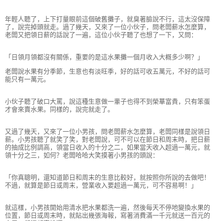
年輕人聽了，上下打量眼前這個破舊攤子，就臭著臉說不行，這太沒保障
了，說完掉頭就走。過了幾天，又來了一位小伙子，問老闆薪水怎麼算，
老闆又把領日薪的話說了一遍，這位小伙子聽了也想了一下，又問：
「日領月領都沒有關係，重要的是這水果攤一個月收入大概多少啊？」
老闆說水果有分季節，生意也有淡旺季，好的話可收五萬元，不好的話可
能只有一萬元。
小伙子聽了破口大罵，說這種生意做一輩子也得不到榮華富貴，只有笨蛋
才會來賣水果。同樣的，說完就走了。
又過了幾天，又來了一位小男孩，問老闆薪水怎麼算，老闆同樣是說領日
薪。小男孩聽了就笑了笑，對老闆說，可不可以在節日和周末時，把日薪
的抽成比例調高，領當日收入的十分之二，如果當天收入超過一萬元，就
領十分之三，如何？老闆哈哈大笑摸著小男孩的頭說：
「你真聰明，還知道節日和周末的生意比較好，就按照你所說的去做吧！
不過，就算是節日或周末，營業收入要超過一萬元，可不容易啊！」
就這樣，小男孩開始用清水把水果都洗一遍，然後每天不停地變換水果的
位置，節日或周末時，就貼出幾張海報，寫著消費滿一千元就送一百元的