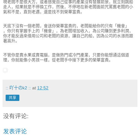
現老闆不是很大方，或者感覺自己從事的產業沒有發展前景，就立刻跳船
走人，結果就是不停換工作，然後，不停地在新老闆面前咒罵舊老闆的小
氣和不是，直到老邁，還是找不到榮華富貴。
天底下沒有一個老闆，會送你榮華富貴的，老闆能給你的只有「機會」
，你只有掌握手上的「機會」，為老闆增加收入，為公司賺到更多利潤，
你才能反過來借用公司和老闆的資源，讓自己的船，因為公司的水漲而跟
著高升。
不管你是賣水果或賣電腦，是做熱門或冷門產業，只要你能想通這個道
理，你就能像小男孩一樣，從老闆手中接下更多的榮華富貴。
:: 吖十のk2 ::
at
12:52
共享
没有评论:
发表评论