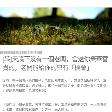
2012年5月13日星期日
[转]天底下沒有一個老闆，會送你榮華富
貴的，老闆能給你的只有「機會」
從前，有一個賣水果的攤子，老闆因為年歲大了，無法久站招呼客人，於
是就貼條子徵店員。過了幾天，來了一個年輕男子，問老闆一個月要用多
少錢請他來幫忙，老闆笑著說：
「我們這小攤子生意，哪裡付得出月薪，當然是看你的努力，一天能賣多
少水果，收到的錢就給你十分之一，每天領現。」