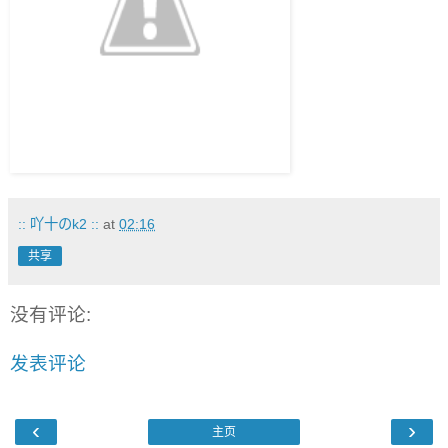
:: 吖十のk2 ::
at
02:16
共享
没有评论:
发表评论
‹
›
主页