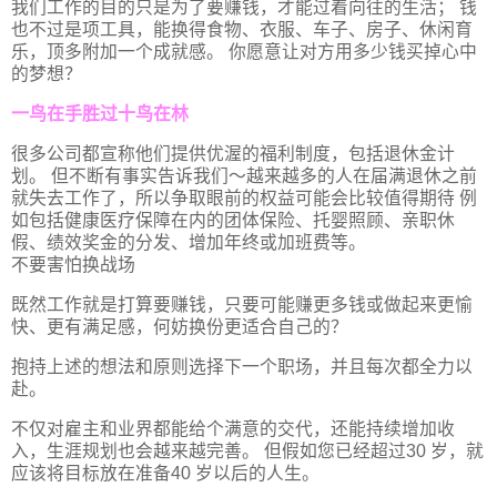
我们工作的目的只是为了要赚钱，才能过着向往的生活； 钱
也不过是项工具，能换得食物、衣服、车子、房子、休闲育
乐，顶多附加一个成就感。 你愿意让对方用多少钱买掉心中
的梦想？
一鸟在手胜过十鸟在林
很多公司都宣称他们提供优渥的福利制度，包括退休金计
划。 但不断有事实告诉我们～越来越多的人在届满退休之前
就失去工作了，所以争取眼前的权益可能会比较值得期待 例
如包括健康医疗保障在内的团体保险、托婴照顾、亲职休
假、绩效奖金的分发、增加年终或加班费等。
不要害怕换战场
既然工作就是打算要赚钱，只要可能赚更多钱或做起来更愉
快、更有满足感，何妨换份更适合自己的？
抱持上述的想法和原则选择下一个职场，并且每次都全力以
赴。
不仅对雇主和业界都能给个满意的交代，还能持续增加收
入，生涯规划也会越来越完善。 但假如您已经超过30 岁，就
应该将目标放在准备40 岁以后的人生。