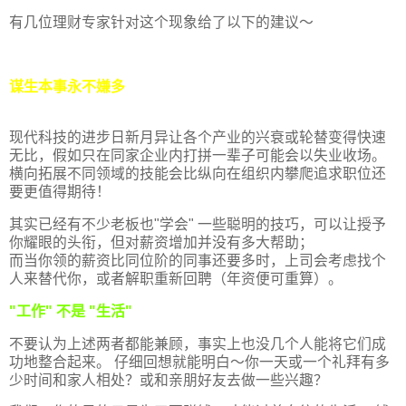
有几位理财专家针对这个现象给了以下的建议～
谋生本事永不嫌多
现代科技的进步日新月异让各个产业的兴衰或轮替变得快速
无比，假如只在同家企业内打拼一辈子可能会以失业收场。
横向拓展不同领域的技能会比纵向在组织内攀爬追求职位还
要更值得期待！
其实已经有不少老板也"学会" 一些聪明的技巧，可以让授予
你耀眼的头衔，但对薪资增加并没有多大帮助；
而当你领的薪资比同位阶的同事还要多时，上司会考虑找个
人来替代你，或者解职重新回聘（年资便可重算）。
"工作" 不是 "生活"
不要认为上述两者都能兼顾，事实上也没几个人能将它们成
功地整合起来。 仔细回想就能明白～你一天或一个礼拜有多
少时间和家人相处？或和亲朋好友去做一些兴趣？