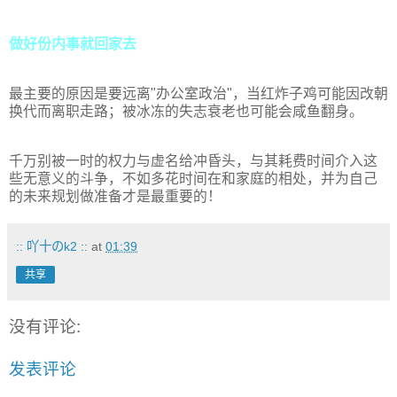
做好份内事就回家去
最主要的原因是要远离"办公室政治"，当红炸子鸡可能因改朝
换代而离职走路；被冰冻的失志衰老也可能会咸鱼翻身。
千万别被一时的权力与虚名给冲昏头，与其耗费时间介入这
些无意义的斗争，不如多花时间在和家庭的相处，并为自己
的未来规划做准备才是最重要的！
:: 吖十のk2 ::
at
01:39
共享
没有评论:
发表评论