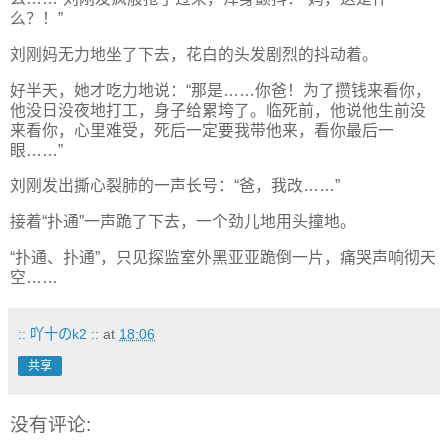
么？！”
刘刚妈无力地坐了下去，花白的头发剧烈的抖动着。
好半天，她才吃力地说：“那是……你爸！为了攒钱来看你，
他没日没夜地打工，身子给累垮了。临死前，他说他生前没
来看你，心里难受，死后一定要我带他来，看你最后一
眼……”
刘刚发出撕心裂肺的一声长号：“爸，我改……”
接着“扑通”一声跪了下去，一个劲儿地用头撞地。
“扑通、扑通”，只见探监室外黑亚亚跪倒一片，痛哭声响彻天
空……
:: 吖十のk2 ::
at
18:06
共享
没有评论: