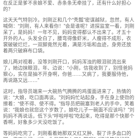
在反正是爹不亲娘不爱、赤条条无牵挂了，还有什么好担心
的？
这天天气特别冷。刘刚正和几个“秃瓢”密谋越狱，忽然，有人
喊倒：“刘刚，有人来看你！”会是谁呢？进探监室一看，刘刚
呆了，是妈妈！一年不见，妈妈变得都认不出来了。才五十
开外的人。头发全白了，腰弯得像虾米，人瘦得不成形，衣
裳破破烂烂，一双脚竟然光着，满是污垢和血迹，身旁还放
着两只破麻布口袋。
娘儿两对视着，没等刘刚开口，妈妈浑浊的眼泪就流出来
了，她边抹眼泪，年、边说：“小刚，信我收到了，别怪爸妈
狠心，实在是抽不开身啊，你爸……又病了，我要服侍他，
再说路又远……”
这时，指导员端来一大碗热气腾腾的鸡蛋面进来了，热情的
说：“大娘，吃口面再谈。”刘妈妈忙站起身，手在身上使劲的
擦着：“使不得、使不得。”指导员把碗塞到老人的手中，笑着
说：“我娘也就您这个岁数了，娘吃儿子一碗面不应该吗？”刘
妈妈不再说话，低下头“呼啦呼啦”吃起来，吃得是那个快那个
香啊，好象多少天没吃饭了。
等妈妈吃完了，刘刚看着她那双又红又肿、裂了许多血口的