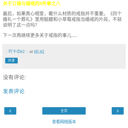
关于订婚与婚戒的8件事之八
最后，如果真心相爱，戴什么材质的戒指并不重要。《四个
婚礼一个葬礼》里用骷髅和小草莓戒指当婚戒的片段，不就
说明了这一点吗？
下一次再继续更多关于戒指的事儿.....
:: 吖十のk2 ::
at
00:42
共享
没有评论:
发表评论
‹
›
主页
查看网络版本