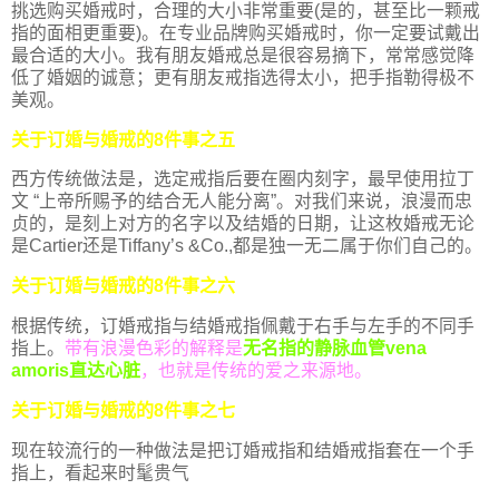
挑选购买婚戒时，合理的大小非常重要(是的，甚至比一颗戒
指的面相更重要)。在专业品牌购买婚戒时，你一定要试戴出
最合适的大小。我有朋友婚戒总是很容易摘下，常常感觉降
低了婚姻的诚意；更有朋友戒指选得太小，把手指勒得极不
美观。
关于订婚与婚戒的8件事之五
西方传统做法是，选定戒指后要在圈内刻字，最早使用拉丁
文 “上帝所赐予的结合无人能分离”。对我们来说，浪漫而忠
贞的，是刻上对方的名字以及结婚的日期，让这枚婚戒无论
是Cartier还是Tiffany’s &Co.,都是独一无二属于你们自己的。
关于订婚与婚戒的8件事之六
根据传统，订婚戒指与结婚戒指佩戴于右手与左手的不同手
指上。
带有浪漫色彩的解释是
无名指的静脉血管vena
amoris直达心脏
，也就是传统的爱之来源地。
关于订婚与婚戒的8件事之七
现在较流行的一种做法是把订婚戒指和结婚戒指套在一个手
指上，看起来时髦贵气