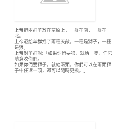
上帝把兩群羊放在草原上，一群在南，一群在
北。
上帝還給羊群找了兩種天敵，一種是獅子，一種
是狼。
上帝對羊群說:「如果你們要狼，就給一隻，任它
隨意咬你們。
如果你們要獅子，就給兩頭，你們可以在兩頭獅
子中任選一頭，還可以隨時更換。」
這道題的問題就是：
如果你也在羊群中，你是選狼還是選獅子？
很容易做出選擇吧？ 好吧，記住你的選擇，接著往下看。