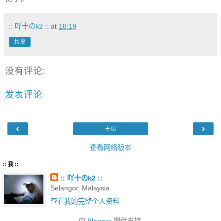
:: 吖十のk2 ::
at
18:19
共享
没有评论:
发表评论
‹
›
主页
查看网络版本
:: 我 ::
:: 吖十のk2 ::
Selangor, Malaysia
查看我的完整个人资料