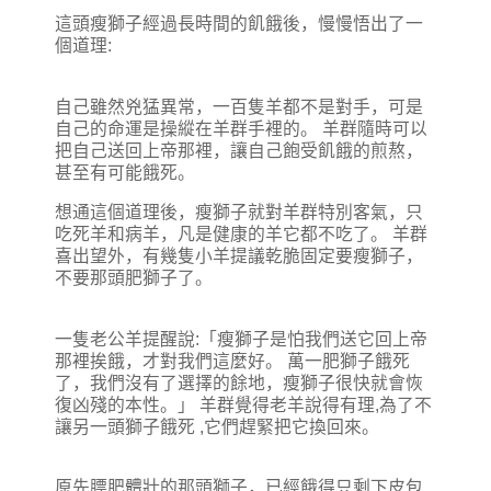
這頭瘦獅子經過長時間的飢餓後，慢慢悟出了一
個道理:
自己雖然兇猛異常，一百隻羊都不是對手，可是
自己的命運是操縱在羊群手裡的。 羊群隨時可以
把自己送回上帝那裡，讓自己飽受飢餓的煎熬，
甚至有可能餓死。
想通這個道理後，瘦獅子就對羊群特別客氣，只
吃死羊和病羊，凡是健康的羊它都不吃了。 羊群
喜出望外，有幾隻小羊提議乾脆固定要瘦獅子，
不要那頭肥獅子了。
一隻老公羊提醒說:「瘦獅子是怕我們送它回上帝
那裡挨餓，才對我們這麼好。 萬一肥獅子餓死
了，我們沒有了選擇的餘地，瘦獅子很快就會恢
復凶殘的本性。」 羊群覺得老羊說得有理,為了不
讓另一頭獅子餓死 ,它們趕緊把它換回來。
原先膘肥體壯的那頭獅子，已經餓得只剩下皮包