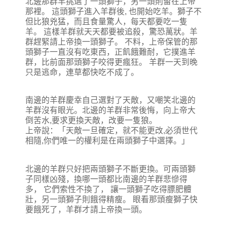
北邊那群羊挑選了一頭獅子，另一頭則留在上帝
那裡。 這頭獅子進入羊群後, 也開始吃羊。獅子不
但比狼兇猛，而且食量驚人，每天都要吃一隻
羊。 這樣羊群就天天都要被追殺，驚恐萬狀。羊
群趕緊請上帝換一頭獅子。 不料，上帝保管的那
頭獅子一直沒有吃東西，正飢餓難耐，它撲進羊
群，比前面那頭獅子咬得更瘋狂。 羊群一天到晚
只是逃命，連草都快吃不成了。
南邊的羊群慶幸自己選對了天敵，又嘲笑北邊的
羊群沒有眼光。北邊的羊群非常後悔，向上帝大
倒苦水,要求更換天敵，改要一隻狼。
上帝說：「天敵一旦確定，就不能更改,必須世代
相隨,你們唯一的權利是在兩頭獅子中選擇。」
北邊的羊群只好把兩頭獅子不斷更換。可兩頭獅
子同樣凶殘，換哪一頭都比南邊的羊群悲慘得
多， 它們索性不換了， 讓一頭獅子吃得膘肥體
壯，另一頭獅子則餓得精瘦。 眼看那頭瘦獅子快
要餓死了，羊群才請上帝換一頭。