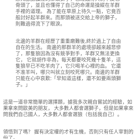
骨頭了，並且也懂得了自己的命運是操縱在羊群
手裡的道理。 為了能在草原上待久一點，它竟百
般討好起羊群來。而那頭被送交給上帝的獅子，
則難過得流下了眼淚。
北邊的羊群在經歷了重重磨難後,終於過上了自由
自在的生活。 南邊的那群羊的處境卻越來越悲慘
了，那隻狼因為沒有競爭對手，羊群又無法更換
它， 它就胡作非為，每天都要咬死幾十隻羊，這
隻狼早已不吃羊肉了，它只喝羊心裡的血。 它還
不准羊叫，哪只叫就立刻咬死哪只。南邊的羊群
只能在心中哀歎:「早知道這樣，還不如要兩頭獅
子。」
這是一道非常簡單的選擇題，據我多次親自嘗試的經驗，如
果拿來問歐美的朋友， 大多數人都會選獅子，但是如果拿來
問我們自己國人，大多數人都會選狼（包括我自己）。
領悟到了嗎？ 握有決定權的才有生機，否則只有任人宰割的
份了。