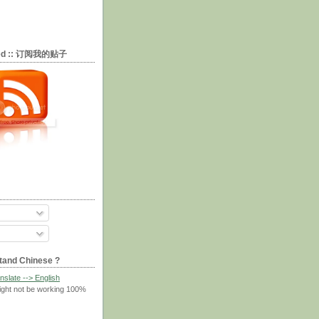
eed :: 订阅我的贴子
tand Chinese ?
nslate --> English
ight not be working 100%