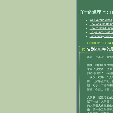
吖十的道理™:: The 
WiFi versus Wired
How was the life b
How to install Papa
Do you post statu
Some funny comics
2010年12月31日
告别2010年的
再过一个小时，就告别
很快，时间真的过得
来看了段文章，说道
间过得很快＂，我们
一次饭，或哪一个人
情，比如毕业典礼，
期，对照一下那件事
惊讶，令自己语塞..
人的脑，记忆可能是无
记下一些＂大事情＂.
的大事情大多是发生
拖，第一份工作等等