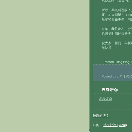
么换工啦....等等的。
所以，柴九所说的＂
要＂加大期望＂（ supe
后年轻要钱更多，问
今年，我只发布了少
你感觉时间过得越快
祝大家，新的一年新
年快乐！！
- Posted using BlogP
Posted by
:: 吖十のk2
没有评论:
发表评论
较新的博文
订阅：
博文评论 (Atom)