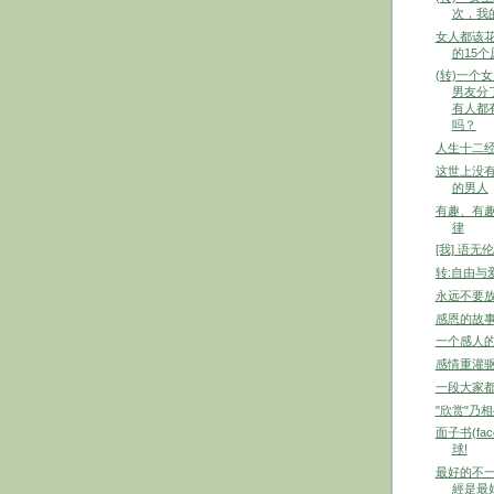
次，我
女人都该花
的15个
(转)一个
男友分
有人都
吗？
人生十二
这世上没
的男人
有趣、有
律
[我] 语无
转:自由与
永远不要放
感恩的故事 (St
一个感人
感情重灌
一段大家
"欣赏"乃
面子书(fa
球!
最好的不
經是最