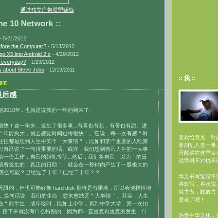
通过独立广告联盟赚钱
10 Network ::
- 5/21/2012
efore the Computer?
- 5/13/2012
go X5 into Android 2.x
- 4/29/2012
s everyday?
- 1/29/2012
 about Steve Jobs
- 12/19/2011
:: 我 ::
星期五
最后感
2010年...也就是说新的一年的到来了。
很快！这一年来，发生了很多事...有喜也有悲，有苦也有甜。进
＂年龄愈大，就会感觉时间过得很快＂。它说，每一次有感＂时
喜欢给意见，对
往往都是想到人生中某个＂大事情＂，比如和某个重要的人吃第
要胡乱八道一番
对自己说了一句很重要的话。或许，我们想到自己人生的一大事
只敢躲在这里发
第一份工作，自己的婚礼等等...然后，我们将自己＂以为＂的日
说得对不对也不
情所发生的＂真正的日期＂，就会在一秒钟内产生了一股极大的
..怎么可能？已经过了十年？已经二十年？？
华文书写造诣不深
喜欢写，喜欢说
限的，但也可能好像 hard disk 那样是有限地，所以会选择性地
就去做，敢敢去
...换句话说，我们的生命，愈来愈缺乏＂大事情＂。其实，人生
是老了吧！
在＂前半生＂或年轻时，比如上小学，再到中学大学，第一次拍
...接下来就没有什么特别的，因为都一直重复再重复的发生，什
热爱中华文化，