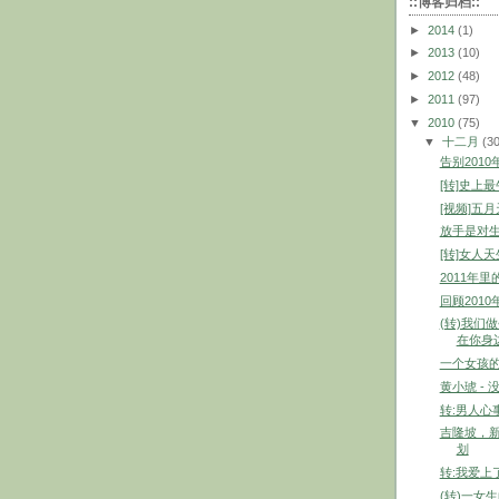
::博客归档::
►
2014
(1)
►
2013
(10)
►
2012
(48)
►
2011
(97)
▼
2010
(75)
▼
十二月
(3
告别201
[转]史上最
[视频]五
放手是对
[转]女人
2011年
回顾2010
(转)我们
在你身边
一个女孩
黄小琥 -
转:男人心
吉隆坡，新
划
转:我爱上
(转)一女