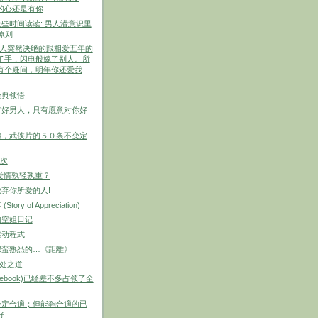
的心还是有你
些时间读读: 男人潜意识里
原则
女人突然决绝的跟相爱五年的
了手，闪电般嫁了别人。所
有个疑问，明年你还爱我
经典领悟
有好男人，只有愿意对你好
趣，武侠片的５０条不变定
伦次
爱情孰轻孰重？
弃你所爱的人!
ory of Appreciation)
的空姐日记
驱动程式
都蛮熟悉的…《距離》
相处之道
cebook)已经差不多占领了全
一定合適；但能夠合適的已
好