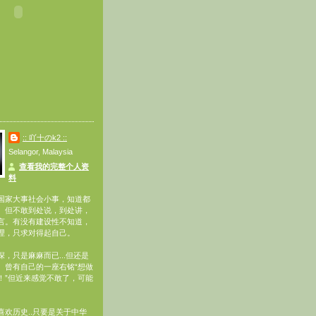
:: 吖十のk2 ::
Selangor, Malaysia
查看我的完整个人资
料
国家大事社会小事，知道都
。但不敢到处说，到处讲，
言。有没有建设性不知道，
理，只求对得起自己。
，只是麻麻而已...但还是
。曾有自己的一座右铭“想做
！”但近来感觉不敢了，可能
喜欢历史..只要是关于中华