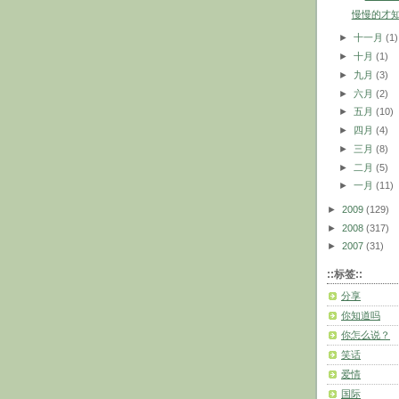
慢慢的才
►
十一月
(1)
►
十月
(1)
►
九月
(3)
►
六月
(2)
►
五月
(10)
►
四月
(4)
►
三月
(8)
►
二月
(5)
►
一月
(11)
►
2009
(129)
►
2008
(317)
►
2007
(31)
::标签::
分享
你知道吗
你怎么说？
笑话
爱情
国际