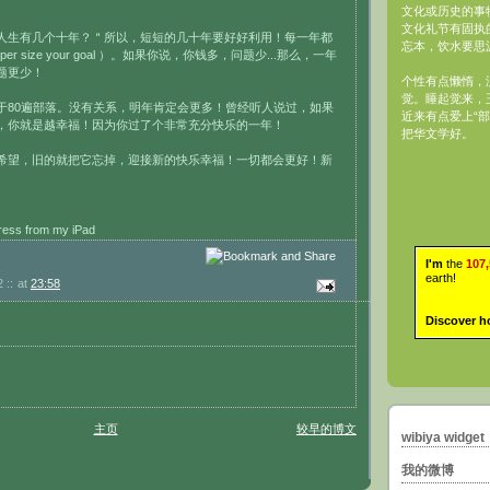
文化或历史的事
文化礼节有固执
人生有几个十年？＂所以，短短的几十年要好好利用！每一年都
忘本，饮水要思
r size your goal ）。如果你说，你钱多，问题少...那么，一年
题更少！
个性有点懒惰，
觉。睡起觉来，
于80遍部落。没有关系，明年肯定会更多！曾经听人说过，如果
近来有点爱上“部
，你就是越幸福！因为你过了个非常充分快乐的一年！
把华文学好。
希望，旧的就把它忘掉，迎接新的快乐幸福！一切都会更好！新
ress from my iPad
I'm
the
107
earth!
 ::
at
23:58
Discover h
主页
较早的博文
wibiya widget
我的微博