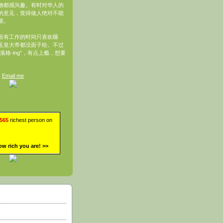
物都感兴趣。有时对华人的
的意见，觉得做人绝对不能
源。
没有工作的时间只喜欢睡
玉皇大帝都没面子给。不过
落格-ing”，有点上瘾，想要
Email me
,565
richest person on
ow rich you are!
>>