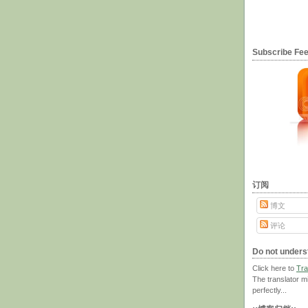
Subscribe F
订阅
博文
评论
Do not unders
Click here to
Tra
The translator m
perfectly...