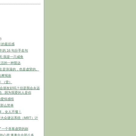
0)
0年的最后感
牛的 16 句分手名句
月天:我是一只咸鱼
生活的一种豁达
天生是浪漫的，也是虚荣的。
里的摩羯座
年 （壹）
做会朋友好吗？但是我会永远
...因为我爱的人是你
的爱情感悟
 没那么简单
事，女人不懂！
大众捷运系统（MRT）计
了一个贪慕虚荣的妳
生的心声:离离合合那么多