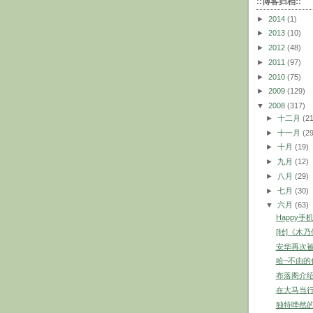
::博客归档::
►
2014
(1)
►
2013
(10)
►
2012
(48)
►
2011
(97)
►
2010
(75)
►
2009
(129)
▼
2008
(317)
►
十二月
(2
►
十一月
(2
►
十月
(19)
►
九月
(12)
►
八月
(29)
►
七月
(30)
▼
六月
(63)
Happy
[转]《木
安华再次被
哈~不由的
布落阁介绍
在大马当
独特哗然