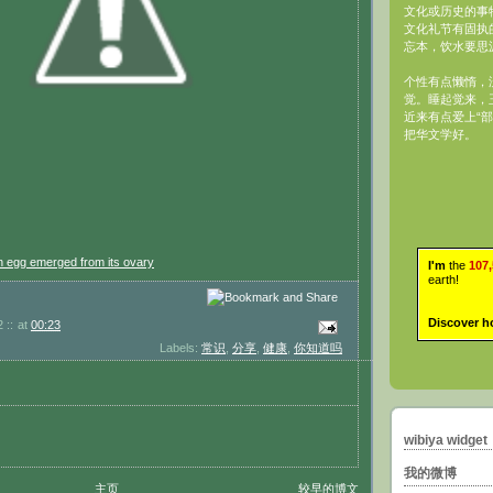
文化或历史的事
文化礼节有固执
忘本，饮水要思
个性有点懒惰，
觉。睡起觉来，
近来有点爱上“部
把华文学好。
egg emerged from its ovary
I'm
the
107
earth!
Discover h
 ::
at
00:23
Labels:
常识
,
分享
,
健康
,
你知道吗
wibiya widget
我的微博
主页
较早的博文