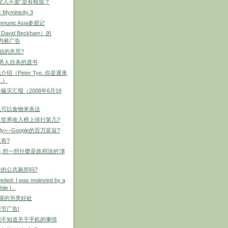
女人不爱”是有根据？
: Myminicity 3
unic Asia参观记
avid Beckham）的
ni内裤广告
津贴的意思?
个男人自杀的遗书
绍（Peter Tye..你是遲來
.）
赈灾汇报（2008年6月16
也可以食物来表达
是世界收入榜上排行第几?
oly<--Google的百万富翁?
有?
,想一想什麼是政府說的'津
的公共厕所吗?
eded: I was molested by a
ile I...
裸睡的另类好处
节广告!
能不知道关于手机的事情