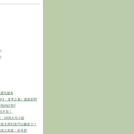
1)
9)
手机通讯服务
乃伊3：龙帝之墓》最新剧照
指鸡奸罪!!
你不笑！
：2008大马小姐
行政主席到底可以赚多少？
的庙之叁篇：吴哥窟