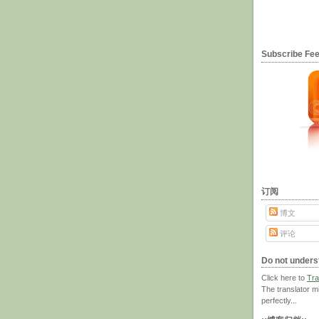
Subscribe F
订阅
博文
评论
Do not unders
Click here to
Tra
The translator m
perfectly...