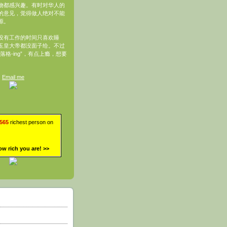
物都感兴趣。有时对华人的
的意见，觉得做人绝对不能
源。
没有工作的时间只喜欢睡
玉皇大帝都没面子给。不过
落格-ing”，有点上瘾，想要
Email me
,565
richest person on
ow rich you are!
>>