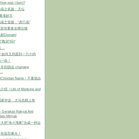
 how was I born?
的庙之贰篇：天坛
价暴涨妙方
庙之壹篇：“虎穴庙”
曾黎宣传素食全裸出镜
Domain!
“教训”吗?
...
:如何又鸡蛋到一只小鸡
她一命！
到国会,changing
...
hristian Name！不要搞出
Life of Medicine and
）
国家评选：大马也榜上有
Gerakan Rakyat Anti
asi Minyak
大把“杀小海豹”当成一种运
角色造型暴光！