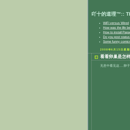
吖十的道理™:: The 
WiFi versus Wired
How was the life b
How to install Papa
Do you post statu
Some funny comics
2008年6月15日星
看看卵巢是怎样
无意中看见这.....卵