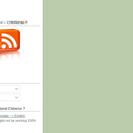
eed :: 订阅我的贴子
tand Chinese ?
nslate --> English
ight not be working 100%