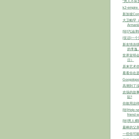
“男人不坏
k2-empire 
新加坡Comm
大卫帕罕（D
Arma
[转]汽油
[笑话]一
新友情连线介
的李逸..
世界宣明会
日）
原来艺术
看看你在
Googolop
高潮到了沒
农场的故事
貼'!
你敢用这样
[转]Help ne
friend wh
[转]男人
最棒的父亲
一些你可