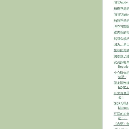
[转]Daddy,
独得哗然
[转]抗油
独特哗然的
[18SX]
雅虎新的电邮
槟城会受到
因为....所以.
生命的奥妙
胸罩救了
议员踩电单车
lifesytle.
小心取你的C
笑话~
新友情连线介绍（
Magic
10大好色
名！
GERAMM - 
Manupul
可恶的加拿
动！！
《赤壁》