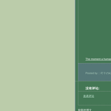
The moment a human 
Posted by
:: 吖十のk2
没有评论:
发表评论
较新的博文