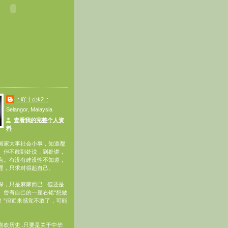
:: 吖十のk2 ::
Selangor, Malaysia
查看我的完整个人资
料
国家大事社会小事，知道都
。但不敢到处说，到处讲，
言。有没有建设性不知道，
理，只求对得起自己。
，只是麻麻而已...但还是
。曾有自己的一座右铭“想做
！”但近来感觉不敢了，可能
喜欢历史..只要是关于中华