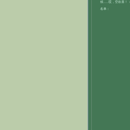
候......哎，空
名单：