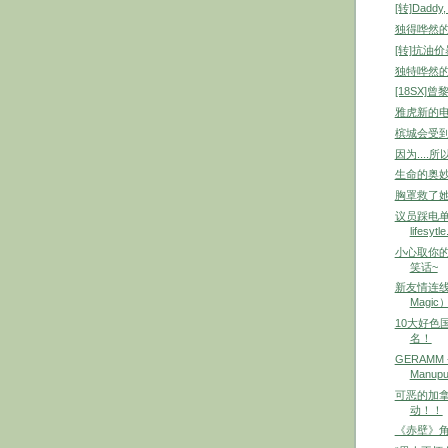
[转]Daddy,
独得哗然
[转]抗油
独特哗然的
[18SX]
雅虎新的电邮
槟城会受到
因为....所以.
生命的奥妙
胸罩救了
议员踩电单车
lifesytle.
小心取你的C
笑话~
新友情连线介绍（
Magic
10大好色
名！
GERAMM - 
Manupul
可恶的加拿
动！！
《赤壁》