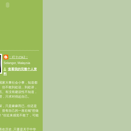
:: 吖十のk2 ::
Selangor, Malaysia
查看我的完整个人资
料
国家大事社会小事，知道都
。但不敢到处说，到处讲，
言。有没有建设性不知道，
理，只求对得起自己。
，只是麻麻而已...但还是
。曾有自己的一座右铭“想做
！”但近来感觉不敢了，可能
喜欢历史..只要是关于中华