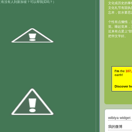
欢喜！（有没有人到新加坡？可以帮我买吗？）
文化或历史的事
文化礼节有固执
忘本，饮水要思
个性有点懒惰，
觉。睡起觉来，
近来有点爱上“部
把华文学好。
I'm
the
107
earth!
Discover h
wibiya widget
我的微博