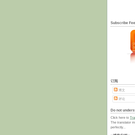
Subscribe F
订阅
博文
评论
Do not unders
Click here to
Tra
The translator m
perfectly...