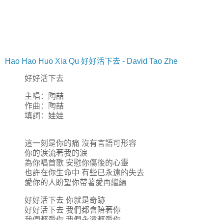
Hao Hao Huo Xia Qu 好好活下去 - David Tao Zhe
好好活下去
主唱：陶喆
作曲：陶喆
填詞：娃娃
這一刻是你的痛 沒有言語可形容
你的淚流著我的淚
為你唱首歌 安慰你傷後的心靈
也許在你生命中 有些已永遠的失去
愛你的人盼望你帶著愛再繼續
好好活下去 你就是奇跡
好好活下去 我們都會陪著你
我們都愛你 我們永遠都愛你