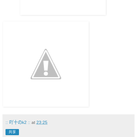
:: 吖十のk2 ::
at
23:25
共享